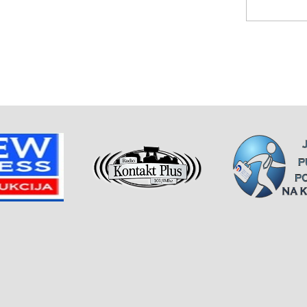
jao funkciju načelnika
sa njim da se sretne, i to
 I onda su džabe putovali i
to mi tražimo“, naglašava
i mogu da nam pomognu. Mi
o neka rade istražni
estalih, jer ovo ne
ji, već pričamo o ljudima,
jim. Imamo 1.614 lica koji
to znači jedno celo društvo
 Kurtija
Pominjanje