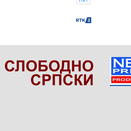
tokom oružanih sukoba 1999.godine obavl
Kosovskog upravnog okruga u Prištini. „Kad god se tamo pojavi
Veljko Odalović, gospodin Andin Hoti neće 
je dovoljan razlog da sve to padne u vodu.
pravili troškove samo da bi osporili ono š
on i dodaje: „Nama su potrebni ljudi koj
kao porodice ne tražimo ko je šta radio, t
organi. Mi tražimo da se rasvetli sudbina n
pričamo o bilo kojoj temi, na primer o stru
o porodicama koje tragaju za svojim najmili
se vode kao nestali. Kad vi to pomnožite, 
danas“.
Zahtev za sastanak kod Vučića i