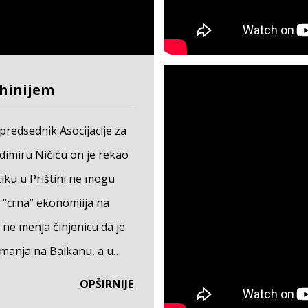
hinijem
predsednik Asocijacije za
dimiru Ničiću on je rekao
tiku u Prištini ne mogu
i “crna” ekonomiija na
o ne menja činjenicu da je
manja na Balkanu, a u
oko 420 evra.
OPŠIRNIJE
romni.