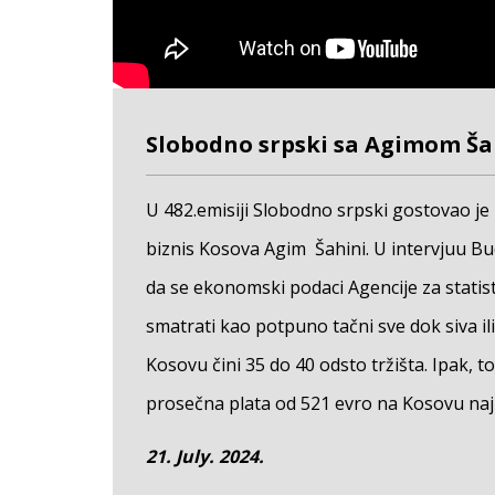
Slobodno srpski sa Agimom Ša
U 482.emisiji Slobodno srpski gostovao je 
biznis Kosova Agim Šahini. U intervjuu Bu
da se ekonomski podaci Agencije za statis
smatrati kao potpuno tačni sve dok siva il
Kosovu čini 35 do 40 odsto tržišta. Ipak, t
prosečna plata od 521 evro na Kosovu naj
privatnom sektoru značajno niža i iznosi 
21. July. 2024.
Rasponi u visini mesečnih primanja su og