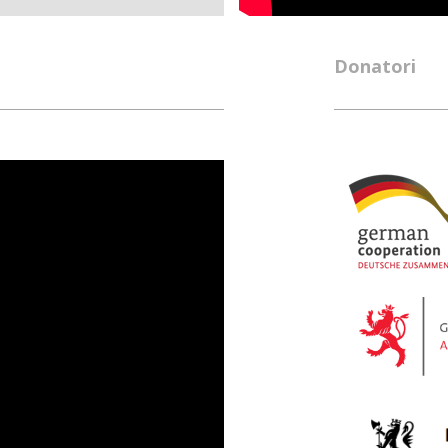
ima recimo plata i do
ajmanja plata na celom
Donatori
ki i da to drži kosovsku
e, od dijaspore dolazi
ormalno je to kako dolaze
e do dve i po milijarde.
i oko 3 milijarde. Eto šta