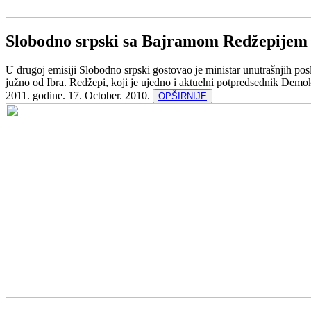
Slobodno srpski sa Bajramom Redžepijem
U drugoj emisiji Slobodno srpski gostovao je ministar unutrašnjih p
južno od Ibra. Redžepi, koji je ujedno i aktuelni potpredsednik Demok
2011. godine.
17. October. 2010.
OPŠIRNIJE