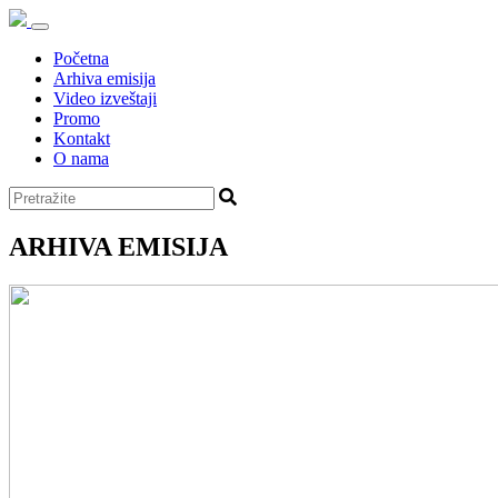
Početna
Arhiva emisija
Video izveštaji
Promo
Kontakt
O nama
ARHIVA EMISIJA