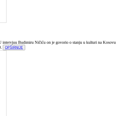
U intervjuu Budimiru Ničiću on je govorio o stanju u kulturi na Kosovu
0.
OPŠIRNIJE