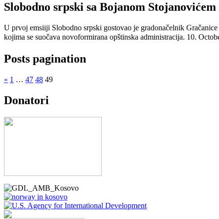
Slobodno srpski sa Bojanom Stojanovićem
U prvoj emsiiji Slobodno srpski gostovao je gradonačelnik Gračanice 
kojima se suočava novoformirana opštinska administracija.
10. Octobe
Posts pagination
«
1
…
47
48
49
Donatori