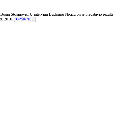
Bojan Stojanović. U intervjuu Budimiru Ničiću on je predstavio rezultat
r. 2010.
OPŠIRNIJE