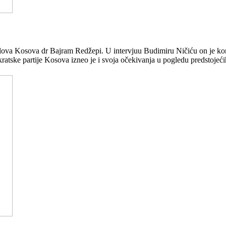
oslova Kosova dr Bajram Redžepi. U intervjuu Budimiru Ničiću on je ko
ratske partije Kosova izneo je i svoja očekivanja u pogledu predstojećih