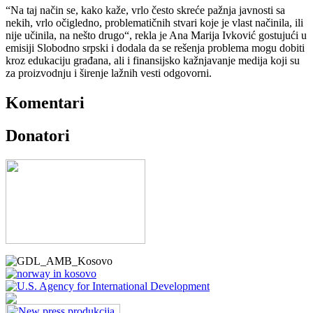
“Na taj način se, kako kaže, vrlo često skreće pažnja javnosti sa
nekih, vrlo očigledno, problematičnih stvari koje je vlast načinila, ili
nije učinila, na nešto drugo“, rekla je Ana Marija Ivković gostujući u
emisiji Slobodno srpski i dodala da se rešenja problema mogu dobiti
kroz edukaciju građana, ali i finansijsko kažnjavanje medija koji su
za proizvodnju i širenje lažnih vesti odgovorni.
Komentari
Donatori