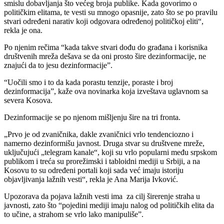
smislu dobavljanja što većeg broja publike. Kada govorimo o
političkim elitama, te vesti su mnogo opasnije, zato što se po pravilu
stvari određeni narativ koji odgovara određenoj političkoj eliti“,
rekla je ona.
Po njenim rečima “kada takve stvari dođu do građana i korisnika
društvenih mreža dešava se da oni prosto šire dezinformacije, ne
znajući da to jesu dezinformacije”.
“Uočili smo i to da kada porastu tenzije, poraste i broj
dezinformacija”, kaže ova novinarka koja izveštava uglavnom sa
severa Kosova.
Dezinformacije se po njenom mišljenju šire na tri fronta.
„Prvo je od zvaničnika, dakle zvaničnici vrlo tendenciozno i
namerno dezinformišu javnost. Druga stvar su društvene mreže,
uključujući „telegram kanale“, koji su vrlo popularni među srpskom
publikom i treća su prorežimski i tabloidni mediji u Srbiji, a na
Kosovu to su određeni portali koji sada već imaju istoriju
objavljivanja lažnih vesti“, rekla je Ana Marija Ivković.
Upozorava da pojava lažnih vesti ima za cilj širerenje straha u
javnosti, zato što “pojedini mediji imaju nalog od političkih elita da
to učine, a strahom se vrlo lako manipuliše”.