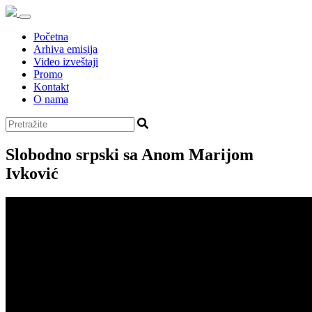
Početna
Arhiva emisija
Video izveštaji
Promo
Kontakt
O nama
Slobodno srpski sa Anom Marijom
Ivković