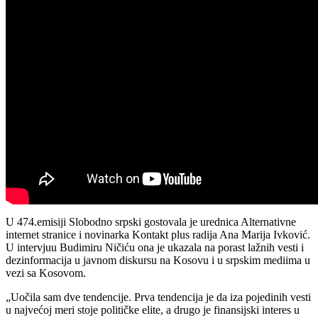
U 474.emisiji Slobodno srpski gostovala je urednica Alternativne
internet stranice i novinarka Kontakt plus radija Ana Marija Ivković.
U intervjuu Budimiru Ničiću ona je ukazala na porast lažnih vesti i
dezinformacija u javnom diskursu na Kosovu i u srpskim mediima u
vezi sa Kosovom.
„Uočila sam dve tendencije. Prva tendencija je da iza pojedinih vesti
u najvećoj meri stoje političke elite, a drugo je finansijski interes u