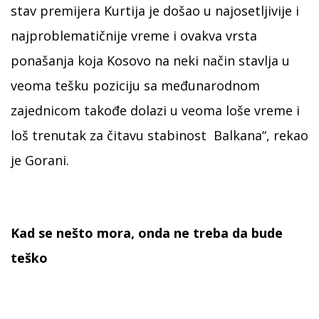
stav premijera Kurtija je došao u najosetljivije i
najproblematičnije vreme i ovakva vrsta
ponašanja koja Kosovo na neki način stavlja u
veoma tešku poziciju sa međunarodnom
zajednicom takođe dolazi u veoma loše vreme i
loš trenutak za čitavu stabinost Balkana“, rekao
je Gorani.
Kad se nešto mora, onda ne treba da bude
teško