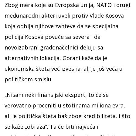
Zbog mera koje su Evropska unija, NATO i drugi
međunarodni akteri uveli protiv Vlade Kosova
koja odbija njihove zahteve da se specijalna
policija Kosova povuče sa severa i da
novoizabrani gradonačelnici deluju sa
alternativnih lokacija, Gorani kaže da je
ekonomska šteta već izvesna, ali je još veća u
političkom smislu.
„Nisam neki finansijski ekspert, to će se
verovatno proceniti u stotinama miliona evra,
ali je politička šteta baš zbog kredibiliteta, i što
se kaže „obraza“. Ta će biti najveća i