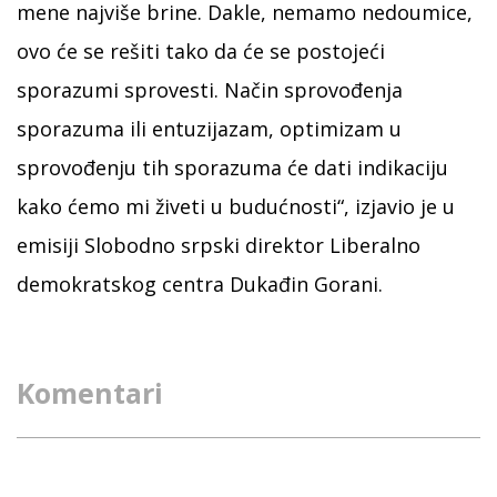
mene najviše brine. Dakle, nemamo nedoumice,
ovo će se rešiti tako da će se postojeći
sporazumi sprovesti. Način sprovođenja
sporazuma ili entuzijazam, optimizam u
sprovođenju tih sporazuma će dati indikaciju
kako ćemo mi živeti u budućnosti“, izjavio je u
emisiji Slobodno srpski direktor Liberalno
demokratskog centra Dukađin Gorani.
Komentari