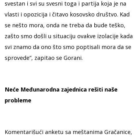
svestan i svi su svesni toga i partija koja je na
vlasti i opozicija i čitavo kosovsko društvo. Kad
se nešto mora, onda ne treba da bude teško,
zašto smo došli u situaciju ovakve izolacije kada
svi znamo da ono što smo poptisali mora da se
sprovede“, zapitao se Gorani.
Neće Međunarodna zajednica rešiti naše
probleme
Komentarišući anketu sa meštanima Gračanice,