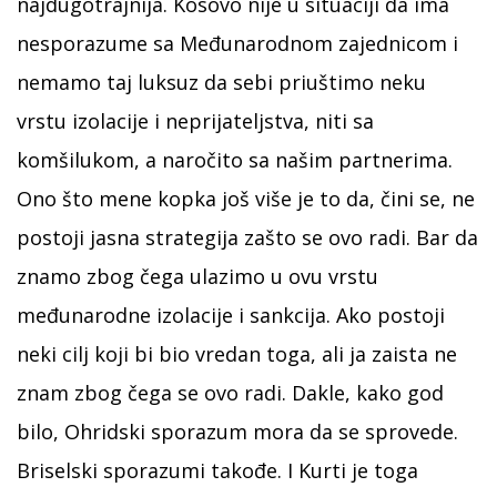
najdugotrajnija. Kosovo nije u situaciji da ima
nesporazume sa Međunarodnom zajednicom i
nemamo taj luksuz da sebi priuštimo neku
vrstu izolacije i neprijateljstva, niti sa
komšilukom, a naročito sa našim partnerima.
Ono što mene kopka još više je to da, čini se, ne
postoji jasna strategija zašto se ovo radi. Bar da
znamo zbog čega ulazimo u ovu vrstu
međunarodne izolacije i sankcija. Ako postoji
neki cilj koji bi bio vredan toga, ali ja zaista ne
znam zbog čega se ovo radi. Dakle, kako god
bilo, Ohridski sporazum mora da se sprovede.
Briselski sporazumi takođe. I Kurti je toga