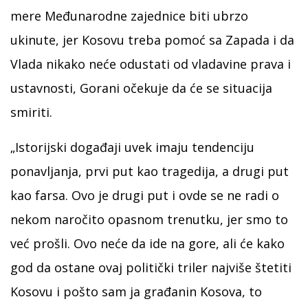
mere Međunarodne zajednice biti ubrzo
ukinute, jer Kosovu treba pomoć sa Zapada i da
Vlada nikako neće odustati od vladavine prava i
ustavnosti, Gorani očekuje da će se situacija
smiriti.
„Istorijski događaji uvek imaju tendenciju
ponavljanja, prvi put kao tragedija, a drugi put
kao farsa. Ovo je drugi put i ovde se ne radi o
nekom naročito opasnom trenutku, jer smo to
već prošli. Ovo neće da ide na gore, ali će kako
god da ostane ovaj politički triler najviše štetiti
Kosovu i pošto sam ja građanin Kosova, to