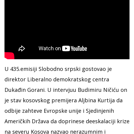
U 435.emisiji Slobodno srpski gostovao je
direktor Liberalno demokratskog centra
Dukađin Gorani. U intervjuu Budimiru Ničiću on
je stav kosovskog premijera Aljbina Kurtija da
odbije zahteve Evropske unije i Sjedinjenih
Američkih Država da doprinese deeskalaciji krize
na severu Kosova nazvao nerazumnim i