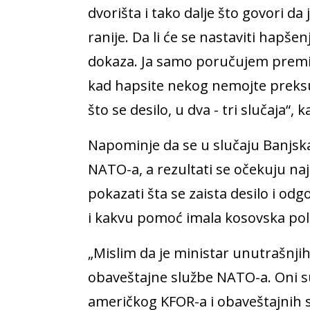
dvorišta i tako dalje što govori d
ranije. Da li će se nastaviti hapš
dokaza. Ja samo poručujem premij
kad hapsite nekog nemojte preksu
što se desilo, u dva - tri slučaja“, k
Napominje da se u slučaju Banjsk
NATO-a, a rezultati se očekuju naj
pokazati šta se zaista desilo i odgo
i kakvu pomoć imala kosovska pol
„Mislim da je ministar unutrašnji
obaveštajne službe NATO-a. Oni su
američkog KFOR-a i obaveštajnih 