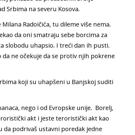
ad Srbima na severu Kosova.
e Milana Radoičića, tu dileme više nema.
 rekao da oni smatraju sebe borcima za
a slobodu uhapsio. I treći dan ih pusti.
ao da ne očekuje da se protiv njih pokrene
rbima koji su uhapšeni u Banjskoj suditi
banaca, nego i od Evropske unije. Borelj,
oristički akt i jeste teroristički akt kao
iju da podrivaš ustavni poredak jedne