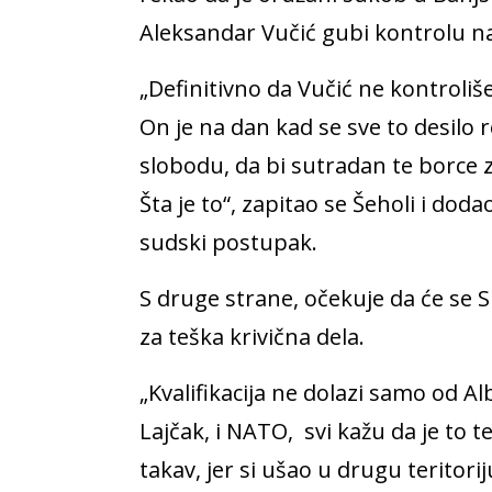
Aleksandar Vučić gubi kontrolu n
„Definitivno da Vučić ne kontroliš
On je na dan kad se sve to desilo
slobodu, da bi sutradan te borce z
Šta je to“, zapitao se Šeholi i dod
sudski postupak.
S druge strane, očekuje da će se S
za teška krivična dela.
„Kvalifikacija ne dolazi samo od Al
Lajčak, i NATO, svi kažu da je to ter
takav, jer si ušao u drugu teritor