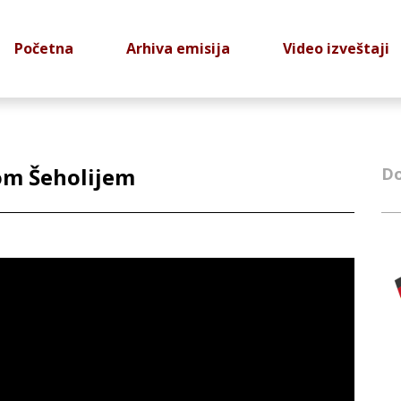
Početna
Arhiva emisija
Video izveštaji
om Šeholijem
Do