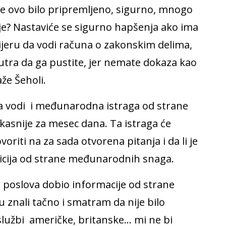
a je ovo bilo pripremljeno, sigurno, mnogo
enje? Nastaviće se sigurno hapšenja ako ima
eru da vodi računa o zakonskim delima,
tra da ga pustite, jer nemate dokaza kao
aže Šeholi.
a vodi i međunarodna istraga od strane
kasnije za mesec dana. Ta istraga će
voriti na za sada otvorena pitanja i da li je
icija od strane međunarodnih snaga.
h poslova dobio informacije od strane
 znali tačno i smatram da nije bilo
službi američke, britanske… mi ne bi