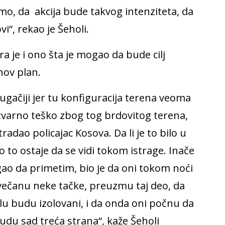
mo, da akcija bude takvog intenziteta, da
“, rekao je Šeholi.
 je i ono šta je mogao da bude cilj
hov plan.
rugačiji jer tu konfiguracija terena veoma
 stvarno teško zbog tog brdovitog terena,
tradao policajac Kosova. Da li je to bilo u
lo to ostaje da se vidi tokom istrage. Inače
ao da primetim, bio je da oni tokom noći
večanu neke tačke, preuzmu taj deo, da
delu budu izolovani, i da onda oni počnu da
du sad treća strana“, kaže Šeholi