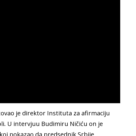
ovao je direktor Instituta za afirmaciju
. U intervjuu Budimiru Ničiću on je
koj pokazao da predsednik Srbije