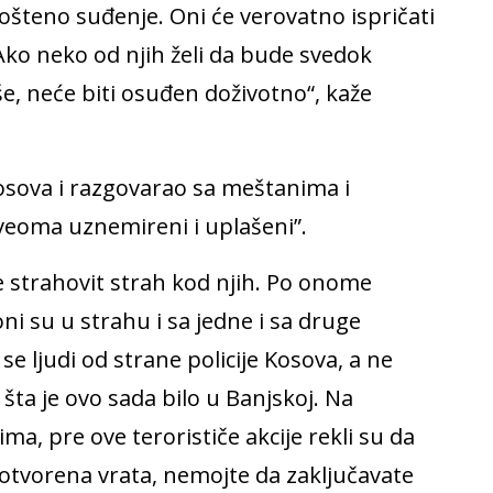
pošteno suđenje. Oni će verovatno ispričati
 Ako neko od njih želi da bude svedok
e, neće biti osuđen doživotno“, kaže
osova i razgovarao sa meštanima i
 veoma uznemireni i uplašeni”.
 strahovit strah kod njih. Po onome
i su u strahu i sa jedne i sa druge
e ljudi od strane policije Kosova, a ne
ta je ovo sada bilo u Banjskoj. Na
a, pre ove terorističe akcije rekli su da
 otvorena vrata, nemojte da zaključavate