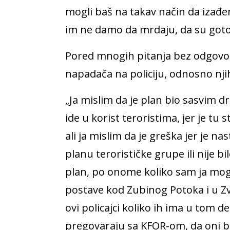
mogli baš na takav način da izađe
im ne damo da mrdaju, da su gotovi
Pored mnogih pitanja bez odgovora
napadača na policiju, odnosno nji
„Ja mislim da je plan bio sasvim d
ide u korist teroristima, jer je tu
ali ja mislim da je greška jer je nas
planu terorističke grupe ili nije bi
plan, po onome koliko sam ja mog
postave kod Zubinog Potoka i u Z
ovi policajci koliko ih ima u tom 
pregovaraju sa KFOR-om, da oni bu