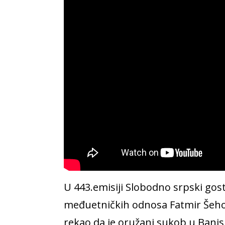
U 443.emisiji Slobodno srpski gost
međuetničkih odnosa Fatmir Šeholi
rekao da je oružani sukob u Banjs