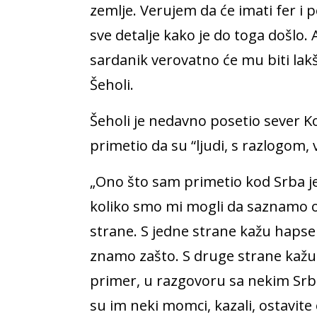
zemlje. Verujem da će imati fer i 
sve detalje kako je do toga došlo.
sardanik verovatno će mu biti lakš
Šeholi.
Šeholi je nedavno posetio sever K
primetio da su “ljudi, s razlogom,
„Ono što sam primetio kod Srba je
koliko smo mi mogli da saznamo on
strane. S jedne strane kažu hapse s
znamo zašto. S druge strane kažu š
primer, u razgovoru sa nekim Srbim
su im neki momci, kazali, ostavite