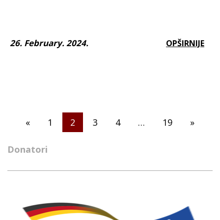
26. February. 2024.
OPŠIRNIJE
Posts
«
1
2
3
4
…
19
»
pagination
Donatori