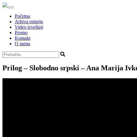
Početna
Arhiva emisija
Video izveštaji
Promo
Kontakt
O nama
Prilog – Slobodno srpski – Ana Marija Ivk