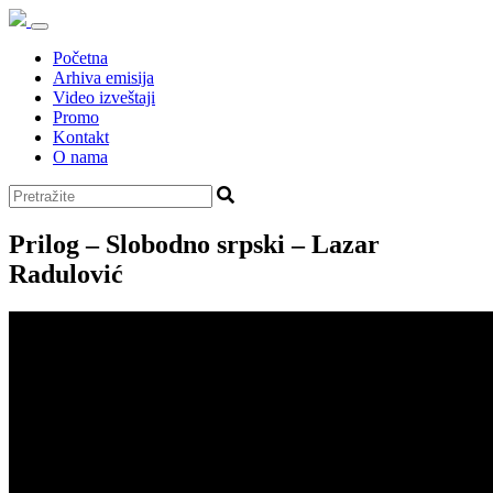
Početna
Arhiva emisija
Video izveštaji
Promo
Kontakt
O nama
Prilog – Slobodno srpski – Lazar
Radulović