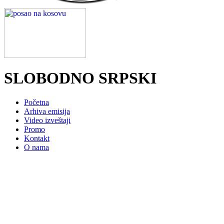
SLOBODNO SRPSKI
Početna
Arhiva emisija
Video izveštaji
Promo
Kontakt
O nama