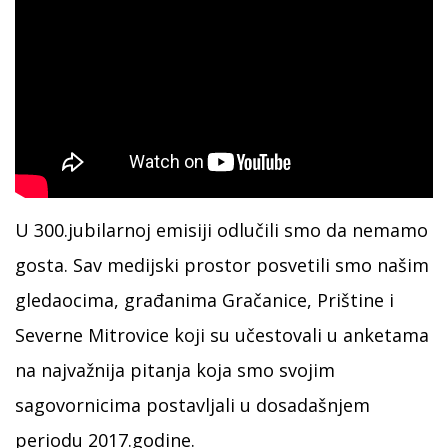
U 300.jubilarnoj emisiji odlučili smo da nemamo
gosta. Sav medijski prostor posvetili smo našim
gledaocima, građanima Gračanice, Prištine i
Severne Mitrovice koji su učestovali u anketama
na najvažnija pitanja koja smo svojim
sagovornicima postavljali u dosadašnjem
periodu 2017.godine.