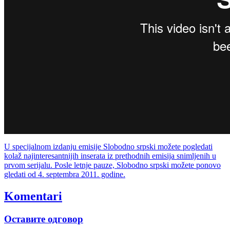
U specijalnom izdanju emisije Slobodno srpski možete pogledati
kolaž najinteresantnijih inserata iz prethodnih emisija snimljenih u
prvom serijalu. Posle letnje pauze, Slobodno srpski možete ponovo
gledati od 4. septembra 2011. godine.
Komentari
Оставите одговор