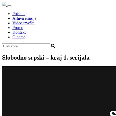
Početna
Arhiva emisija
Video izveštaji
Promo
Kontakt
O nama
Slobodno srpski – kraj 1. serijala