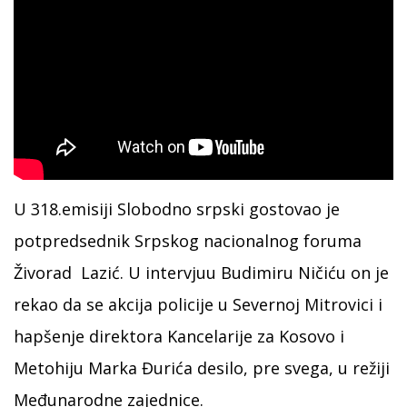
U 318.emisiji Slobodno srpski gostovao je
potpredsednik Srpskog nacionalnog foruma
Živorad Lazić. U intervjuu Budimiru Ničiću on je
rekao da se akcija policije u Severnoj Mitrovici i
hapšenje direktora Kancelarije za Kosovo i
Metohiju Marka Đurića desilo, pre svega, u režiji
Međunarodne zajednice.