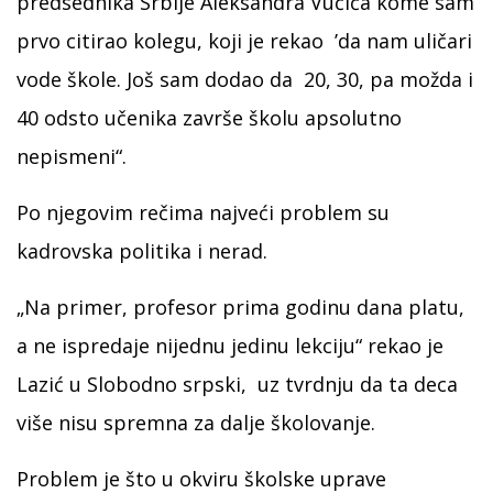
predsednika Srbije Aleksandra Vučića kome sam
prvo citirao kolegu, koji je rekao ’da nam uličari
vode škole. Još sam dodao da 20, 30, pa možda i
40 odsto učenika završe školu apsolutno
nepismeni“.
Po njegovim rečima najveći problem su
kadrovska politika i nerad.
„Na primer, profesor prima godinu dana platu,
a ne ispredaje nijednu jedinu lekciju“ rekao je
Lazić u Slobodno srpski, uz tvrdnju da ta deca
više nisu spremna za dalje školovanje.
Problem je što u okviru školske uprave