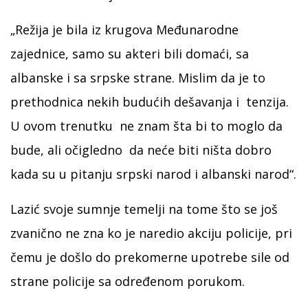
„Režija je bila iz krugova Međunarodne
zajednice, samo su akteri bili domaći, sa
albanske i sa srpske strane. Mislim da je to
prethodnica nekih budućih dešavanja i tenzija.
U ovom trenutku ne znam šta bi to moglo da
bude, ali očigledno da neće biti ništa dobro
kada su u pitanju srpski narod i albanski narod“.
Lazić svoje sumnje temelji na tome što se još
zvanično ne zna ko je naredio akciju policije, pri
čemu je došlo do prekomerne upotrebe sile od
strane policije sa određenom porukom.