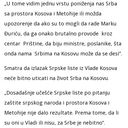
„U tome vidim jednu vrstu poniženja nas Srba
sa prostora Kosova i Metohije ili možda
upozorenje da ako su to mogli da rade Marku
Đuriću, da ga onako brutalno provode kroz
centar Prištine, da biju ministre, poslanike, šta
onda nama Srbima na Kosovu može da se desi“.
Smatra da izlazak Srpske liste iz Vlade Kosova
neće bitno uticati na život Srba na Kosovu.
„Dosadašnje učešće Srpske liste po pitanju
zaštite srpskog naroda i prostora Kosova i
Metohije nije dalo rezultate. Prema tome, da li
su oni u Vladi ili nisu, za Srbe je nebitno“.