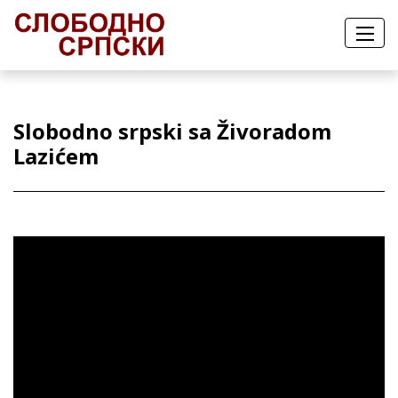
Slobodno srpski sa Živoradom
Lazićem