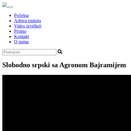
Početna
Arhiva emisija
Video izveštaji
Promo
Kontakt
O nama
Slobodno srpski sa Agronom Bajramijem