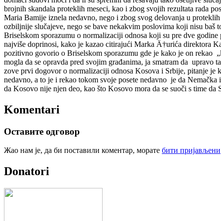
brojnih skandala proteklih meseci, kao i zbog svojih rezultata rada pos
Maria Bamije iznela nedavno, nego i zbog svog delovanja u proteklih š
ozbiljnije slučajeve, nego se bave nekakvim poslovima koji nisu baš t
Briselskom sporazumu o normalizaciji odnosa koji su pre dve godine pa
najviše doprinosi, kako je kazao citirajući Marka Ä†urića direktora
pozitivno govorio o Briselskom sporazumu gde je kako je on rekao „k
mogla da se opravda pred svojim građanima, ja smatram da upravo ta
zove prvi dogovor o normalizaciji odnosa Kosova i Srbije, pitanje je
nedavno, a to je i rekao tokom svoje posete nedavno je da Nemačka in
da Kosovo nije njen deo, kao što Kosovo mora da se suoči s time da Sr
Komentari
Оставите одговор
Жао нам је, да би поставили коментар, морате
бити пријављени
Donatori