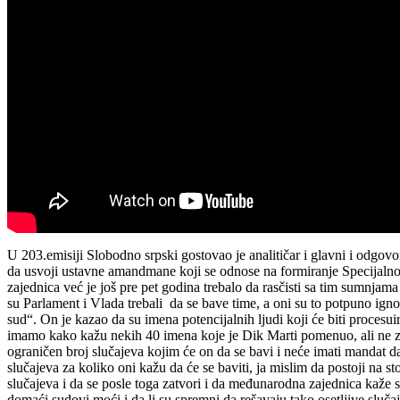
U 203.emisiji Slobodno srpski gostovao je analitičar i glavni i odgo
da usvoji ustavne amandmane koji se odnose na formiranje Specijaln
zajednica već je još pre pet godina trebalo da rasčisti sa tim sumnjam
su Parlament i Vlada trebali da se bave time, a oni su to potpuno ignor
sud“. On je kazao da su imena potencijalnih ljudi koji će biti proces
imamo kako kažu nekih 40 imena koje je Dik Marti pomenuo, ali ne znam
ograničen broj slučajeva kojim će on da se bavi i neće imati mandat da
slučajeva za koliko oni kažu da će se baviti, ja mislim da postoji na sto
slučajeva i da se posle toga zatvori i da međunarodna zajednica kaže sad
domaći sudovi moći i da li su spremni da rešavaju tako osetljive sl