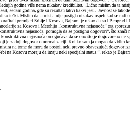
lednjih godina više nema nikakav kredibilitet. „Lično mislim da ta misij
est, sedam godina, gde su rezultati takvi kakvi jesu. Javnost se takođe
oliko teški. Mislim da ta misija nije postigla nikakav uspeh kad se rad
rafirali premijeri Srbije i Kosova, Bajrami je rekao da su i Beograd i
 Kancelarije za Kosovo i Metohiju „konstruktivna nejasnoća“ tog spora
onstruktivna nejasnoća pomogla da se postignu dogovori“, što znači m
 konstruktivna nejasnoća omogućava da se ono što je dogovoreno ne sp
 koji je zadnji dogovor o normalizaciji. Koliko sam ja mogao da vidim k
istira na tome da mora da postoji neki pravno obavezujući dogovor izme
bi na Kosovu moraju da imaju neki specijalni status.“, rekao je Bajram
.