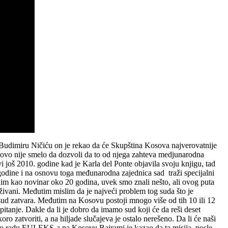
u Budimiru Ničiću on je rekao da će Skupština Kosova najverovatnije
ovo nije smelo da dozvoli da to od njega zahteva medjunarodna
vi još 2010. godine kad je Karla del Ponte objavila svoju knjigu, tad
ri godine i na osnovu toga međunarodna zajednica sad traži specijalni
adim kao novinar oko 20 godina, uvek smo znali nešto, ali ovog puta
živani. Međutim mislim da je najveći problem tog suda što je
e sud zatvara. Međutim na Kosovu postoji mnogo više od tih 10 ili 12
e pitanje. Dakle da li je dobro da imamo sud koji će da reši deset
ro zatvoriti, a na hiljade slučajeva je ostalo nerešeno. Da li će naši
ći o radu EULEKS-a na Kosovu Bajrami je kazao da ta misija posle