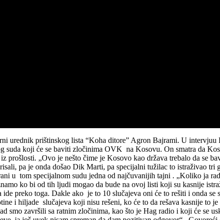
vorni urednik prištinskog lista “Koha ditore” Agron Bajrami. U intervju
og suda koji će se baviti zločinima OVK na Kosovu. On smatra da Kos
a iz prošlosti. „Ovo je nešto čime je Kosovo kao država trebalo da se ba
isali, pa je onda došao Dik Marti, pa specijalni tužilac to istraživao t
uirani u tom specijalnom sudu jedna od najčuvanijih tajni . „Koliko ja r
o ko bi od tih ljudi mogao da bude na ovoj listi koji su kasnije istra
 ide preko toga. Dakle ako je to 10 slučajeva oni će to rešiti i onda s
tine i hiljade slučajeva koji nisu rešeni, ko će to da rešava kasnije to j
 smo završili sa ratnim zločinima, kao što je Hag radio i koji će se usko
učajeve, ja još uvek nisam spreman da dam pozitivan odgovor“. Govore