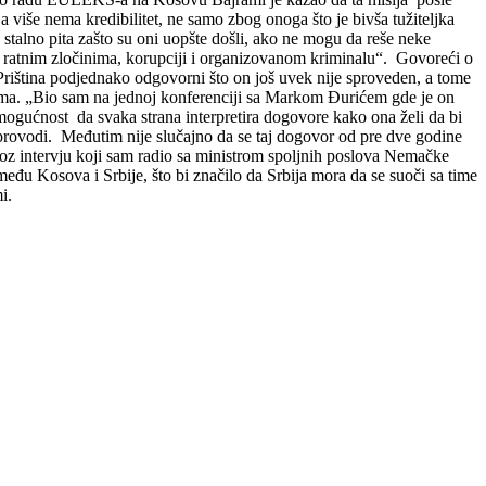
a više nema kredibilitet, ne samo zbog onoga što je bivša tužiteljka
 stalno pita zašto su oni uopšte došli, ako ne mogu da reše neke
i o ratnim zločinima, korupciji i organizovanom kriminalu“. Govoreći o
 Priština podjednako odgovorni što on još uvek nije sproveden, a tome
zuma. „Bio sam na jednoj konferenciji sa Markom Đurićem gde je on
ogućnost da svaka strana interpretira dogovore kako ona želi da bi
rovodi. Međutim nije slučajno da se taj dogovor od pre dve godine
roz intervju koji sam radio sa ministrom spoljnih poslova Nemačke
đu Kosova i Srbije, što bi značilo da Srbija mora da se suoči sa time
i.