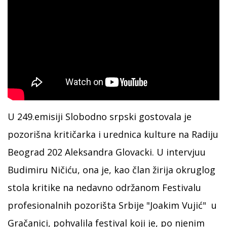
U 249.emisiji Slobodno srpski gostovala je
pozorišna kritičarka i urednica kulture na Radiju
Beograd 202 Aleksandra Glovacki. U intervjuu
Budimiru Ničiću, ona je, kao član žirija okruglog
stola kritike na nedavno održanom Festivalu
profesionalnih pozorišta Srbije "Joakim Vujić" u
Gračanici, pohvalila festival koji je, po njenim