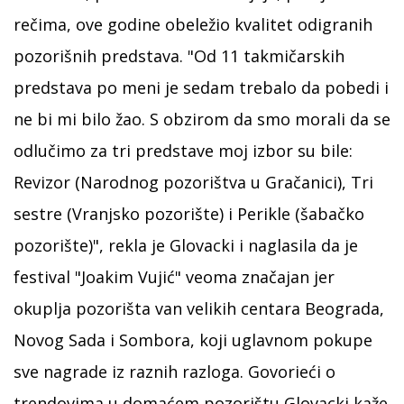
rečima, ove godine obeležio kvalitet odigranih
pozorišnih predstava. "Od 11 takmičarskih
predstava po meni je sedam trebalo da pobedi i
ne bi mi bilo žao. S obzirom da smo morali da se
odlučimo za tri predstave moj izbor su bile:
Revizor (Narodnog pozorištva u Gračanici), Tri
sestre (Vranjsko pozorište) i Perikle (šabačko
pozorište)", rekla je Glovacki i naglasila da je
festival "Joakim Vujić" veoma značajan jer
okuplja pozorišta van velikih centara Beograda,
Novog Sada i Sombora, koji uglavnom pokupe
sve nagrade iz raznih razloga. Govorieći o
trendovima u domaćem pozorištu Glovacki kaže