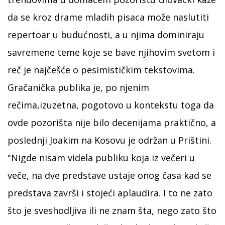
da se kroz drame mladih pisaca može naslutiti
repertoar u budućnosti, a u njima dominiraju
savremene teme koje se bave njihovim svetom i
reč je najčešće o pesimističkim tekstovima.
Gračanička publika je, po njenim
rečima,izuzetna, pogotovo u kontekstu toga da
ovde pozorišta nije bilo decenijama praktično, a
poslednji Joakim na Kosovu je održan u Prištini.
"Nigde nisam videla publiku koja iz večeri u
veče, na dve predstave ustaje onog časa kad se
predstava završi i stojeći aplaudira. I to ne zato
što je sveshodljiva ili ne znam šta, nego zato što