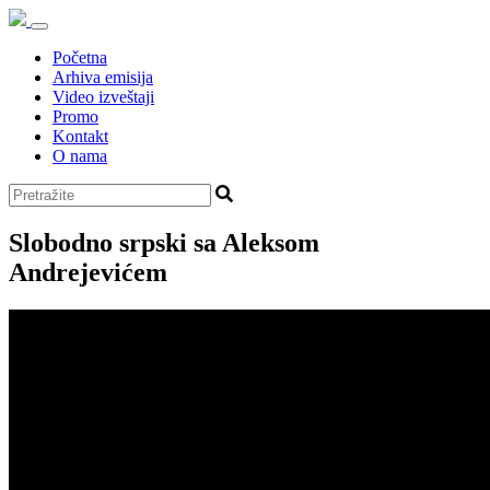
Početna
Arhiva emisija
Video izveštaji
Promo
Kontakt
O nama
Slobodno srpski sa Aleksom
Andrejevićem