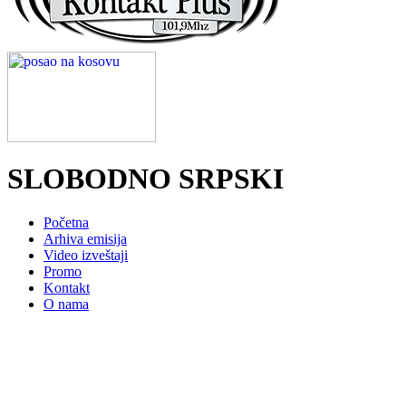
SLOBODNO SRPSKI
Početna
Arhiva emisija
Video izveštaji
Promo
Kontakt
O nama