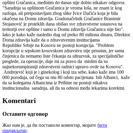
opštini Gračanica, međutim do danas nije dobio nikakav odgovor.
"Saradnja sa opštinom Gračanica je veoma loša, ne znam iz kog
razloga, ali pretpostavljam zbog slike Ivice Dačića koja je bila
okačena na Domu zdravlja. Gradonačelnik Gračanice Branimir
Stojanović je proteklih dana obišao sve zdravstvene ustanova na
teritoriji ove opštine i samo u Domu zdravlja Gračanica nije bio".
Iako je kako kaže nasledio dug od preko 80 miliona dinara, Direktor
Doma zdravlja kaže da u zdravstvenim institucijama
Republike Srbije na Kosovu ne postoji korupcija. "Problem
korupcije u srpskom kosovskom zdravstvu nije prisutan, jer sama
činjenica da nemamo liste čekanja za ultrazvuk, za specijalističke
preglede, za operacije, daje mi za pravo da mislim da su
najnekorumpiraniji zdravstveni radnici upravo ovde na Kosovu".
Andrejević koji je i ginekolog i koji iza sebe, kako kaže ima 100
000 porođaja, od čega su mu 80 odsto pacijenata bili Albanci, kaže
da sa kolegama Albancima iz Prištine ne postoji nikakva
institucionalna saradnja, ali da su odnosi među lekarima korektni.
Komentari
Оставите одговор
Жао нам је, да би поставили коментар, морате
бити
пријављени
.