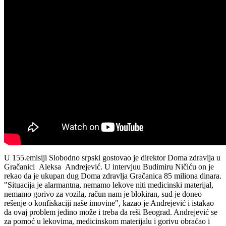
U 155.emisiji Slobodno srpski gostovao je direktor Doma zdravlja u
Gračanici Aleksa Andrejević. U intervjuu Budimiru Ničiću on je
rekao da je ukupan dug Doma zdravlja Gračanica 85 miliona dinara.
"Situacija je alarmantna, nemamo lekove niti medicinski materijal,
nemamo gorivo za vozila, račun nam je blokiran, sud je doneo
rešenje o konfiskaciji naše imovine", kazao je Andrejević i istakao
da ovaj problem jedino može i treba da reši Beograd. Andrejević se
za pomoć u lekovima, medicinskom materijalu i gorivu obraćao i