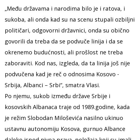
„Među državama i narodima bilo je i ratova, i
sukoba, ali onda kad su na scenu stupali ozbiljni
političari, odgovorni državnici, onda su obično
govorili da treba da se podvuče linija i da se
okrenemo budućnosti, ali prošlost ne treba
zaboraviti. Kod nas, izgleda, da ta linija još nije
podvučena kad je reč o odnosima Kosovo -
Srbija, Albanci – Srbi“, smatra Vlasi.
Po njemu, sukob između države Srbije i
kosovskih Albanaca traje od 1989.godine, kada
je režim Slobodan Miloševića nasilno ukinuo
ustavnu autonomiju Kosova, gurnuo Albance
daleko ispod nivoa prava, položaja koji su imali