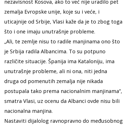
nezavisnost Kosova, ako to već nije uradilo pet
zemalja Evropske unije, koje su i veće, i
uticajnije od Srbije, Vlasi kaže da je to zbog toga
što i one imaju unutrašnje probleme.
„Ali, te zemlje nisu to radile manjinama ono što
je Srbija radila Albancima. To su potpuno
različite situacije. Španija ima Kataloniju, ima
unutrašnje probleme, ali ni ona, niti jedna
druga od pomenutih zemalja nije nikada
postupala tako prema nacionalnim manjinama“,
smatra Vlasi, uz ocenu da Albanci ovde nisu bili
nacionalna manjina.
Nastaviti dijalolog ravnopravno do međusobnog