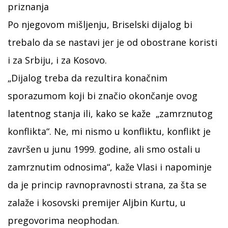
priznanja
Po njegovom mišljenju, Briselski dijalog bi
trebalo da se nastavi jer je od obostrane koristi
i za Srbiju, i za Kosovo.
„Dijalog treba da rezultira konačnim
sporazumom koji bi značio okončanje ovog
latentnog stanja ili, kako se kaže „zamrznutog
konflikta“. Ne, mi nismo u konfliktu, konflikt je
završen u junu 1999. godine, ali smo ostali u
zamrznutim odnosima“, kaže Vlasi i napominje
da je princip ravnopravnosti strana, za šta se
zalaže i kosovski premijer Aljbin Kurtu, u
pregovorima neophodan.