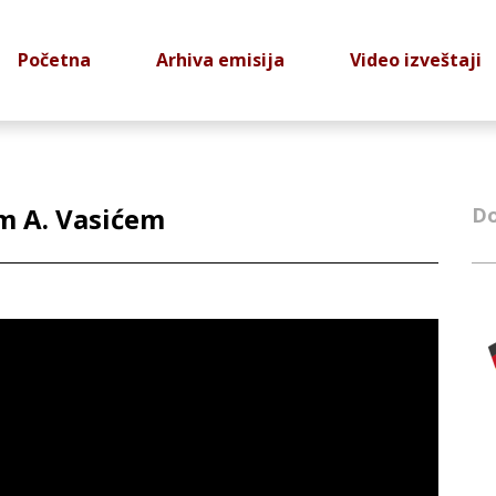
Početna
Arhiva emisija
Video izveštaji
m A. Vasićem
Do