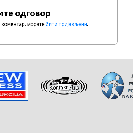
ите одговор
ли коментар, морате
бити пријављени
.