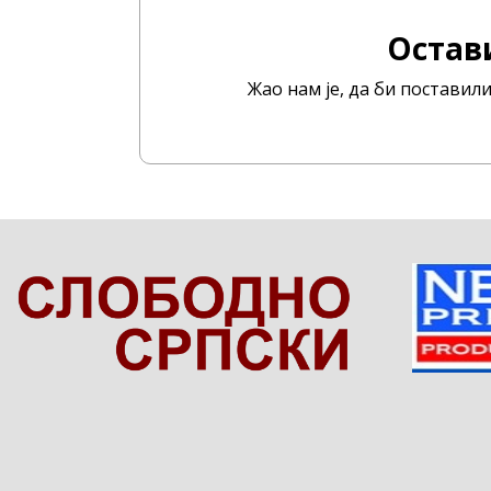
Остав
Жао нам је, да би постави