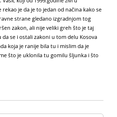
 Vasić koji od 1999.godine živi u
rekao je da je to jedan od načina kako se
pravne strane gledano izgradnjom tog
n zakon, ali nije veliki greh što je taj
 da se i ostali zakoni u tom delu Kosova
a koja je ranije bila tu i mislim da je
e što je uklonila tu gomilu šljunka i što