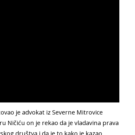
tovao je advokat iz Severne Mitrovice
ru Ničiću on je rekao da je vladavina prava
kog društva i da je to kako je kazao