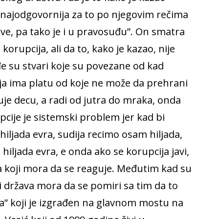
 najodgovornija za to po njegovim rečima
 sve, pa tako je i u pravosuđu”. On smatra
orupcija, ali da to, kako je kazao, nije
đe su stvari koje su povezane od kad
ja ima platu od koje ne može da prehrani
uje decu, a radi od jutra do mraka, onda
cije je sistemski problem jer kad bi
iljada evra, sudija recimo osam hiljada,
 hiljada evra, e onda ako se korupcija javi,
a koji mora da se reaguje. Međutim kad su
i država mora da se pomiri sa tim da to
a” koji je izgrađen na glavnom mostu na