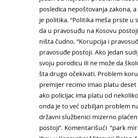
posledica nepoštovanja zakona, a
je politika. “Politika meša prste u
da u pravosuđu na Kosovu postoji k
ništa čudno. “Korupcija i pravosu
pravosuđe postoji. Ako jedan sudi
svoju porodicu ili ne može da škol
šta drugo očekivati. Problem korup
premijer recimo imao platu deset h
ako policijac ima platu od nekoliko
onda je to već ozbiljan problem n
državni službenici mizerno plaćen
postoji”. Komentarišući “park mir