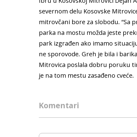
Ibru u Kosovskoj Mitrovici Dejan A.
severnom delu Kosovske Mitrovice 
mitrovčani bore za slobodu. “Sa 
parka na mostu možda jeste prekrše
park izgrađen ako imamo situaciju
ne sporovode. Greh je bila i barikad
Mitrovica poslala dobru poruku tim
je na tom mestu zasađeno cveće.
Komentari