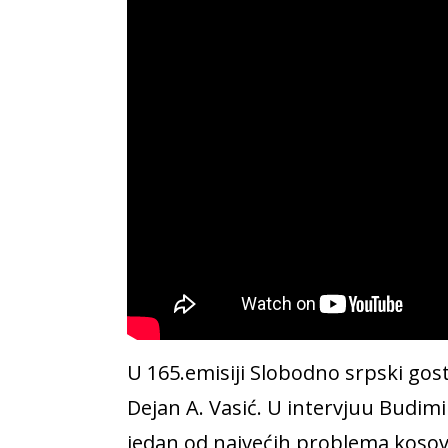
U 165.emisiji Slobodno srpski gos
Dejan A. Vasić. U intervjuu Budimi
jedan od najvećih problema kosovs