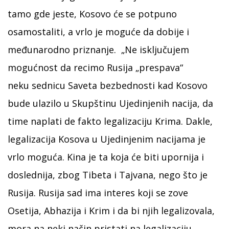
tamo gde jeste, Kosovo će se potpuno
osamostaliti, a vrlo je moguće da dobije i
međunarodno priznanje. „Ne isključujem
mogućnost da recimo Rusija „prespava“
neku sednicu Saveta bezbednosti kad Kosovo
bude ulazilo u Skupštinu Ujedinjenih nacija, da
time naplati de fakto legalizaciju Krima. Dakle,
legalizacija Kosova u Ujedinjenim nacijama je
vrlo moguća. Kina je ta koja će biti upornija i
doslednija, zbog Tibeta i Tajvana, nego što je
Rusija. Rusija sad ima interes koji se zove
Osetija, Abhazija i Krim i da bi njih legalizovala,
mora na neki način pristati na legalizaciju