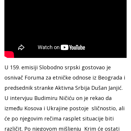
U 159. emisiji Slobodno srpski gostovao je
osnivač Foruma za etničke odnose iz Beograda i
predsednik stranke Aktivna Srbija Dušan Janjić.
U intervjuu Budimiru Ničiću on je rekao da
između Kosova i Ukrajine postoje sličnostio, ali
će po njegovim rečima rasplet situacije biti
različit. Po njegovom mišljenju Krim će ostati