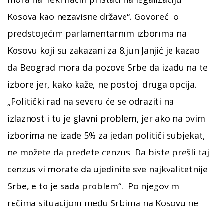
Kosova kao nezavisne države“. Govoreći o
predstojećim parlamentarnim izborima na
Kosovu koji su zakazani za 8.jun Janjić je kazao
da Beograd mora da pozove Srbe da izađu na te
izbore jer, kako kaže, ne postoji druga opcija.
„Politički rad na severu će se odraziti na
izlaznost i tu je glavni problem, jer ako na ovim
izborima ne izađe 5% za jedan političi subjekat,
ne možete da pređete cenzus. Da biste prešli taj
cenzus vi morate da ujedinite sve najkvalitetnije
Srbe, e to je sada problem“. Po njegovim
rečima situacijom među Srbima na Kosovu ne