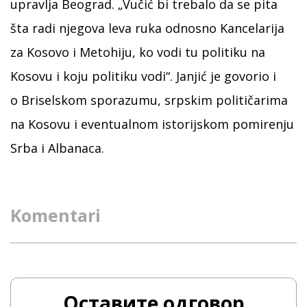
upravlja Beograd. „Vučić bi trebalo da se pita
šta radi njegova leva ruka odnosno Kancelarija
za Kosovo i Metohiju, ko vodi tu politiku na
Kosovu i koju politiku vodi“. Janjić je govorio i
o Briselskom sporazumu, srpskim političarima
na Kosovu i eventualnom istorijskom pomirenju
Srba i Albanaca.
Komentari
Оставите одговор