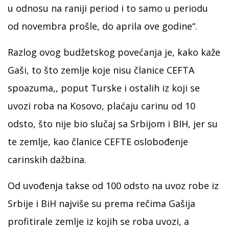
u odnosu na raniji period i to samo u periodu
od novembra prošle, do aprila ove godine“.
Razlog ovog budžetskog povećanja je, kako kaže
Gaši, to što zemlje koje nisu članice CEFTA
spoazuma,, poput Turske i ostalih iz koji se
uvozi roba na Kosovo, plaćaju carinu od 10
odsto, što nije bio slučaj sa Srbijom i BIH, jer su
te zemlje, kao članice CEFTE oslobođenje
carinskih dažbina.
Od uvođenja takse od 100 odsto na uvoz robe iz
Srbije i BiH najviše su prema rečima Gašija
profitirale zemlje iz kojih se roba uvozi, a