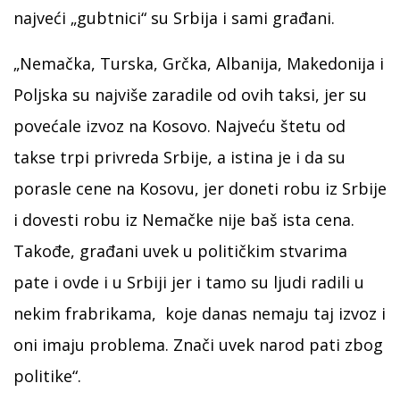
najveći „gubtnici“ su Srbija i sami građani.
„Nemačka, Turska, Grčka, Albanija, Makedonija i
Poljska su najviše zaradile od ovih taksi, jer su
povećale izvoz na Kosovo. Najveću štetu od
takse trpi privreda Srbije, a istina je i da su
porasle cene na Kosovu, jer doneti robu iz Srbije
i dovesti robu iz Nemačke nije baš ista cena.
Takođe, građani uvek u političkim stvarima
pate i ovde i u Srbiji jer i tamo su ljudi radili u
nekim frabrikama, koje danas nemaju taj izvoz i
oni imaju problema. Znači uvek narod pati zbog
politike“.