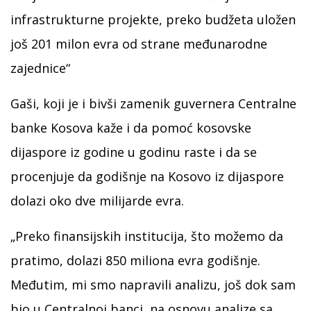
infrastrukturne projekte, preko budžeta uložen
još 201 milon evra od strane međunarodne
zajednice“
Gaši, koji je i bivši zamenik guvernera Centralne
banke Kosova kaže i da pomoć kosovske
dijaspore iz godine u godinu raste i da se
procenjuje da godišnje na Kosovo iz dijaspore
dolazi oko dve milijarde evra.
„Preko finansijskih institucija, što možemo da
pratimo, dolazi 850 miliona evra godišnje.
Međutim, mi smo napravili analizu, još dok sam
bio u Centralnoj banci, na osnovu analize sa