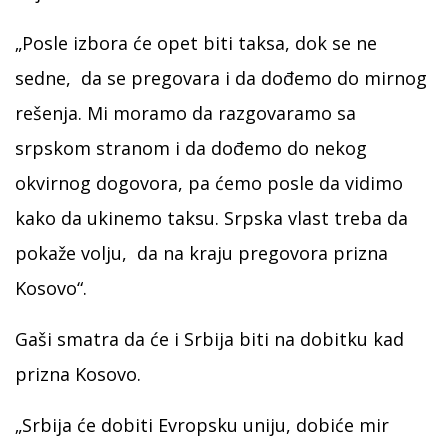
„Posle izbora će opet biti taksa, dok se ne
sedne, da se pregovara i da dođemo do mirnog
rešenja. Mi moramo da razgovaramo sa
srpskom stranom i da dođemo do nekog
okvirnog dogovora, pa ćemo posle da vidimo
kako da ukinemo taksu. Srpska vlast treba da
pokaže volju, da na kraju pregovora prizna
Kosovo“.
Gaši smatra da će i Srbija biti na dobitku kad
prizna Kosovo.
„Srbija će dobiti Evropsku uniju, dobiće mir