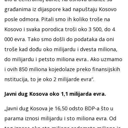
građanima iz dijaspore kad napuštaju Kosovo
posle odmora. Pitali smo ih koliko troše na
Kosovo i svaka porodica troši oko 3 500, do 4
000 evra. Tako smo došli do podataka da oni
troše kad dođu oko milijardu i dvesta miliona,
do milijardu i petsto miliona evra.. Ako uzmamo
i ovih 850 miliona kojedolaze preko finansijskih
nstitucija, to je oko 2 milijarde evra“.
Javni dug Kosova oko 1,1 milijarda evra.
„Javni dug Kosova je 16,50 odsto BDP-a što u
parama iznosi milijardu i sto miliona evra. Od