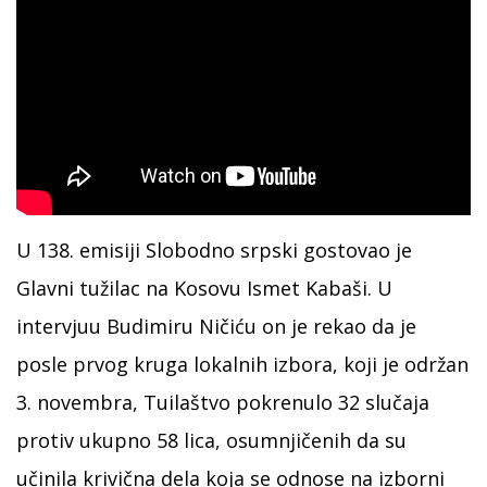
U 138. emisiji Slobodno srpski gostovao je
Glavni tužilac na Kosovu Ismet Kabaši. U
intervjuu Budimiru Ničiću on je rekao da je
posle prvog kruga lokalnih izbora, koji je održan
3. novembra, Tuilaštvo pokrenulo 32 slučaja
protiv ukupno 58 lica, osumnjičenih da su
učinila krivična dela koja se odnose na izborni