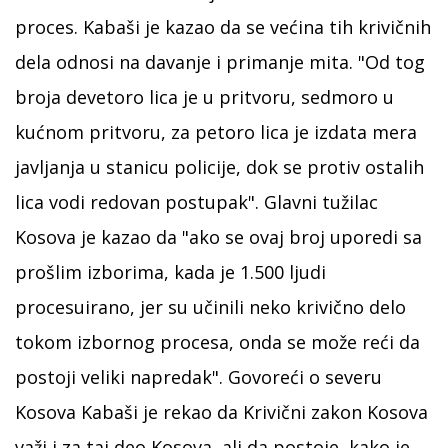
proces. Kabaši je kazao da se većina tih krivičnih
dela odnosi na davanje i primanje mita. "Od tog
broja devetoro lica je u pritvoru, sedmoro u
kućnom pritvoru, za petoro lica je izdata mera
javljanja u stanicu policije, dok se protiv ostalih
lica vodi redovan postupak". Glavni tužilac
Kosova je kazao da "ako se ovaj broj uporedi sa
prošlim izborima, kada je 1.500 ljudi
procesuirano, jer su učinili neko krivično delo
tokom izbornog procesa, onda se može reći da
postoji veliki napredak". Govoreći o severu
Kosova Kabaši je rekao da Krivični zakon Kosova
važi i za taj deo Kosova, ali da postoje, kako je