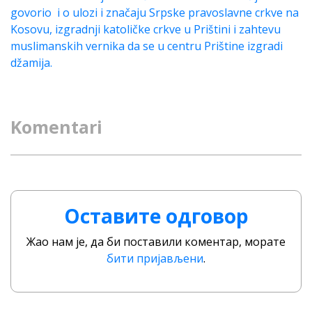
govorio i o ulozi i značaju Srpske pravoslavne crkve na
Kosovu, izgradnji katoličke crkve u Prištini i zahtevu
muslimanskih vernika da se u centru Prištine izgradi
džamija.
Komentari
Оставите одговор
Жао нам је, да би поставили коментар, морате
бити пријављени
.