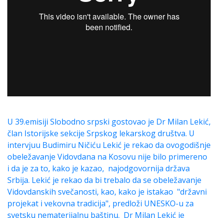
U 39.emisiji Slobodno srpski gostovao je Dr Milan Lekić,
član Istorijske sekcije Srpskog lekarskog društva. U
intervjuu Budimiru Ničiću Lekić je rekao da ovogodišnje
obeležavanje Vidovdana na Kosovu nije bilo primereno
i da je za to, kako je kazao, najodgovornija država
Srbija. Lekić je rekao da bi trebalo da se obeležavanje
Vidovdanskih svečanosti, kao, kako je istakao "državni
projekat i vekovna tradicija", predloži UNESKO-u za
svetsku nematerijalnu baštinu. Dr Milan Lekić je