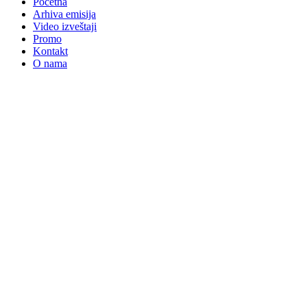
Početna
Arhiva emisija
Video izveštaji
Promo
Kontakt
O nama