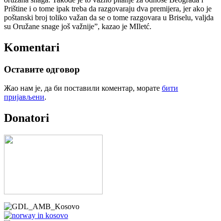
Prištine i o tome ipak treba da razgovaraju dva premijera, jer ako je
poštanski broj toliko važan da se o tome razgovara u Briselu, valjda
su Oružane snage još važnije”, kazao je MIletć.
Komentari
Оставите одговор
Жао нам је, да би поставили коментар, морате
бити
пријављени
.
Donatori