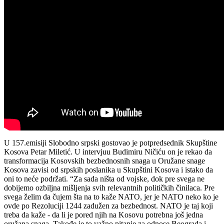
U 157.emisiji Slobodno srpski gostovao je potpredsednik Skupštine
Kosova Petar Miletić. U intervjuu Budimiru Ničiću on je rekao da
transformacija Kosovskih bezbednosnih snaga u Oružane snage
Kosova zavisi od srpskih poslanika u Skupštini Kosova i istako da
oni to neće podržati. “Za sada ništa od vojske, dok pre svega ne
dobijemo ozbiljna mišljenja svih relevantnih političkih činilaca. Pre
svega želim da čujem šta na to kaže NATO, jer je NATO neko ko je
ovde po Rezoluciji 1244 zadužen za bezbednost. NATO je taj koji
treba da kaže - da li je pored njih na Kosovu potrebna još jedna
oružana snaga. Takođe je to važno pitanje za odnose Beograda i