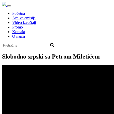
Početna
Arhiva emisija
Video izveštaji
Promo
Kontakt
O nama
Slobodno srpski sa Petrom Miletićem