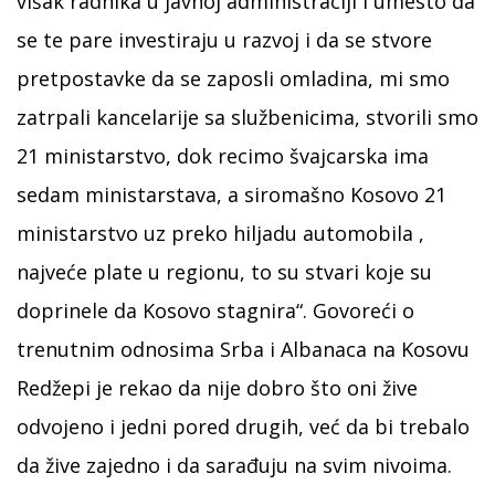
višak radnika u javnoj administraciji i umesto da
se te pare investiraju u razvoj i da se stvore
pretpostavke da se zaposli omladina, mi smo
zatrpali kancelarije sa službenicima, stvorili smo
21 ministarstvo, dok recimo švajcarska ima
sedam ministarstava, a siromašno Kosovo 21
ministarstvo uz preko hiljadu automobila ,
najveće plate u regionu, to su stvari koje su
doprinele da Kosovo stagnira“. Govoreći o
trenutnim odnosima Srba i Albanaca na Kosovu
Redžepi je rekao da nije dobro što oni žive
odvojeno i jedni pored drugih, već da bi trebalo
da žive zajedno i da sarađuju na svim nivoima.