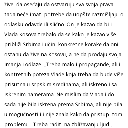
žive, da osećaju da ostvaruju sva svoja prava,
tada neće imati potrebe da uopšte razmišljaju o
odlasku odavde ili slično. On je kazao da bi i
Vlada Kosova trebalo da se kako je kazao više
približi Srbima i učini konkretne korake da oni
ostanu da žive na Kosovu, a ne da prodaju svoja
imanja i odlaze. „Treba malo i propagande, ali i
kontretnih poteza Vlade koja treba da bude više
prisutna u srpskim sredinama, ali iskreno i sa
iskrenim namerama. Ne mislim da Vlada i do
sada nije bila iskrena prema Srbima, ali nije bila
u mogućnosti ili nije znala kako da pristupi tom
problemu. Treba raditi na zbližavanju ljudi,