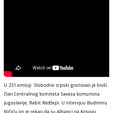
U 231.emisiji Slobodno srpski gostovao je bivši
član Centralnog komiteta Saveza komunista
Jugoslavije, Rabit Redžepi. U intervjuu Budimiru
Ničiću on je rekao da su Albanci na Kosovu