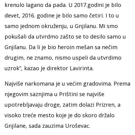
krenulo lagano da pada. U 2017.godini je bilo
devet, 2016. godine je bilo samo četiri. I to u
samo jednom okruženju, u Gnjilanu. Mi smo
pokušali da utvrdmo zašto se to desilo samo u
Gnjilanu. Da li je bio heroin mešan sa nečim
drugim, ne znamo, nismo uspeli da utvrdimo
uzrok“, kazao je direktor Lavirinta.
Najviše narkomana je u većim gradovima. Prema
njegovim saznjima u Prištini se najviše
upotrebljavaju droge, zatim dolazi Prizren, a
visoko treće mesto koje je do skoro držalo
Gnjilane, sada zauzima Uroševac.