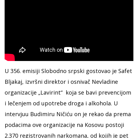
U 356. emisiji Slobodno srpski gostovao je Safet
Bljakaj, izvršni direktor i osnivač Nevladine
organizacije „Lavirint“ koja se bavi prevencijom
i lečenjem od upotrebe droga i alkohola. U
intervjuu Budimiru Ničiću on je rekao da prema
podacima ove organizacije na Kosovu postoji
2.370 registrovanih narkomana, od kojih je pet