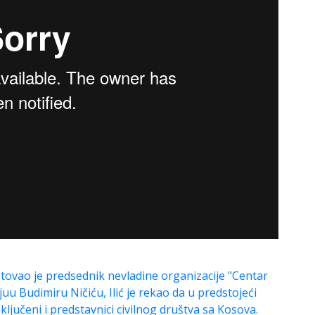
tovao je predsednik nevladine organizacije "Centar
rvjuu Budimiru Ničiću, Ilić je rekao da u predstojeći
ključeni i predstavnici civilnog društva sa Kosova.