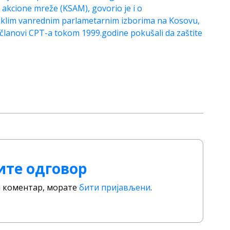
o akcione mreže (KSAM), govorio je i o
klim vanrednim parlametarnim izborima na Kosovu,
članovi CPT-a tokom 1999.godine pokušali da zaštite
ите одговор
ли коментар, морате
бити пријављени
.