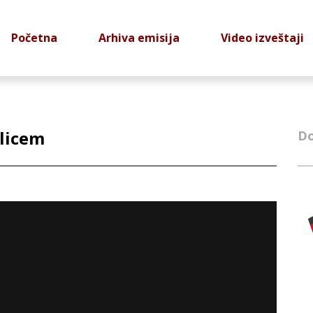
Početna
Arhiva emisija
Video izveštaji
Ilicem
Do