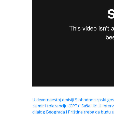
U devetnaestoj emisiji Slobodno srpski gos
za mir i toleranciju (CPT)" Saša Ilić. U inte
dijalog Beograda i Prištine treba da budu u