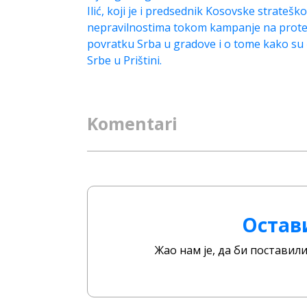
Ilić, koji je i predsednik Kosovske stratešk
nepravilnostima tokom kampanje na prote
povratku Srba u gradove i o tome kako su 
Srbe u Prištini.
Komentari
Остав
Жао нам је, да би постави