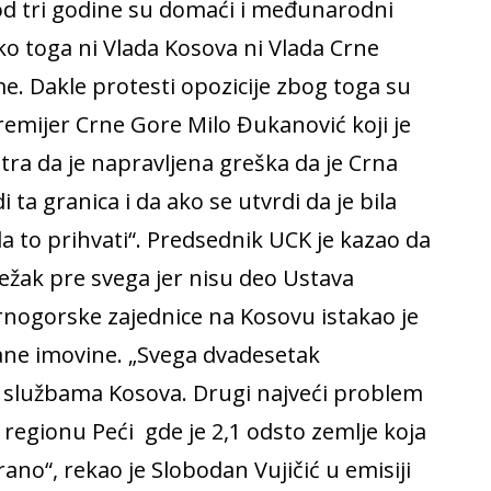
od tri godine su domaći i međunarodni
oko toga ni Vlada Kosova ni Vlada Crne
 Dakle protesti opozicije zbog toga su
remijer Crne Gore Milo Đukanović koji je
ra da je napravljena greška da je Crna
a granica i da ako se utvrdi da je bila
 to prihvati“. Predsednik UCK je kazao da
ežak pre svega jer nisu deo Ustava
rnogorske zajednice na Kosovu istakao je
ane imovine. „Svega dvadesetak
 službama Kosova. Drugi najveći problem
regionu Peći gde je 2,1 odsto zemlje koja
ano“, rekao je Slobodan Vujičić u emisiji