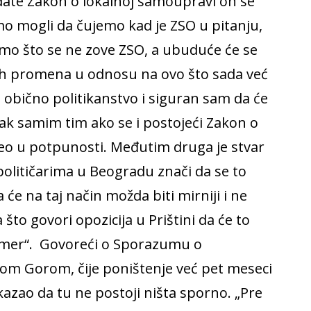
edate Zakon o lokalnoj samoupravi on se
o mogli da čujemo kad je ZSO u pitanju,
samo što se ne zove ZSO, a ubuduće će se
ikih promena u odnosu na ovo što sada već
no obično politikanstvo i siguran sam da će
jitak samim tim ako se i postojeći Zakon o
o u potpunosti. Međutim druga je stvar
olitičarima u Beogradu znači da se to
 će na taj način možda biti mirniji i ne
 što govori opozicija u Prištini da će to
rimer“. Govoreći o Sporazumu o
nom Gorom, čije poništenje već pet meseci
je kazao da tu ne postoji ništa sporno. „Pre