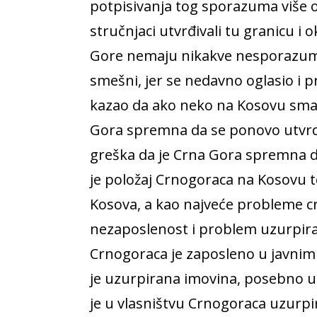
potpisivanja tog sporazuma više 
stručnjaci utvrđivali tu granicu i 
Gore nemaju nikakve nesporazume.
smešni, jer se nedavno oglasio i p
kazao da ako neko na Kosovu smat
Gora spremna da se ponovo utvrdi t
greška da je Crna Gora spremna da
je položaj Crnogoraca na Kosovu t
Kosova, a kao najveće probleme c
nezaposlenost i problem uzurpir
Crnogoraca je zaposleno u javnim
je uzurpirana imovina, posebno u 
je u vlasništvu Crnogoraca uzurpir