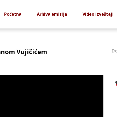
Početna
Arhiva emisija
Video izveštaji
danom Vujičićem
Do