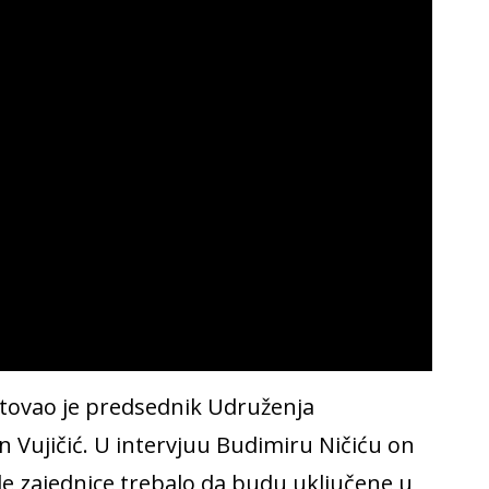
stovao je predsednik Udruženja
 Vujičić. U intervjuu Budimiru Ničiću on
ale zajednice trebalo da budu uključene u