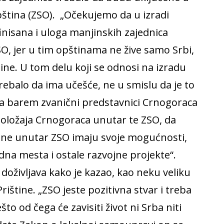
pština (ZSO). „Očekujemo da u izradi
inisana i uloga manjinskih zajednica
ZSO, jer u tim opštinama ne žive samo Srbi,
jine. U tom delu koji se odnosi na izradu
rebalo da ima učešće, ne u smislu da je to
da barem zvanični predstavnici Crnogoraca
oložaja Crnogoraca unutar te ZSO, da
jine unutar ZSO imaju svoje mogućnosti,
dna mesta i ostale razvojne projekte“.
doživljava kako je kazao, kao neku veliku
rištine. „ZSO jeste pozitivna stvar i treba
što od čega će zavisiti život ni Srba niti