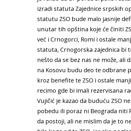
izradi statuta Zajednice srpskih o
statutu ZSO bude malo jasnije def
unutar tih opština koje će činiti 
već i Crnogorci, Romi i ostale man
statuta, Crnogorska zajednica bi t
nešto da se bez nas ne može, ali 
na Kosovu budu deo te odbrane p
kroz benefite te ZSO i ostale man
recimo gde bi imali rezervisana ra
Vujičić je kazao da buduću ZSO ne 
pobedu ili poraz ni Beograda niti P
da postoji, ali ne mislim da je to ne