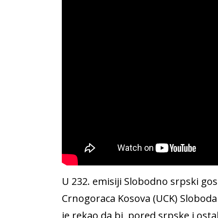
U 232. emisiji Slobodno srpski go
Crnogoraca Kosova (UCK) Slobodan
je rekao da bi pored srpske i ost