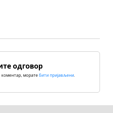
ите одговор
ли коментар, морате
бити пријављени
.