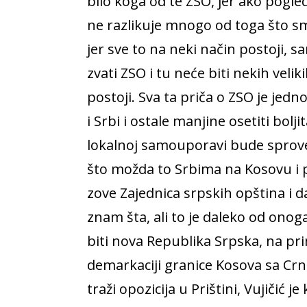
bilo koga od te ZSO, jer ako pogl
ne razlikuje mnogo od toga što sm
jer sve to na neki način postoji, 
zvati ZSO i tu neće biti nekih vel
postoji. Sva ta priča o ZSO je jed
i Srbi i ostale manjine osetiti bol
lokalnoj samouporavi bude sprove
što možda to Srbima na Kosovu i p
zove Zajednica srpskih opština i da
znam šta, ali to je daleko od onoga
biti nova Republika Srpska, na p
demarkaciji granice Kosova sa Cr
traži opozicija u Prištini, Vujičić 