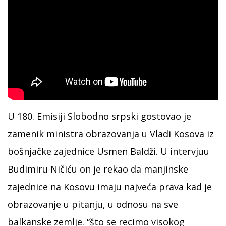
U 180. Emisiji Slobodno srpski gostovao je
zamenik ministra obrazovanja u Vladi Kosova iz
bošnjačke zajednice Usmen Baldži. U intervjuu
Budimiru Ničiću on je rekao da manjinske
zajednice na Kosovu imaju najveća prava kad je
obrazovanje u pitanju, u odnosu na sve
balkanske zemlje. “što se recimo visokog