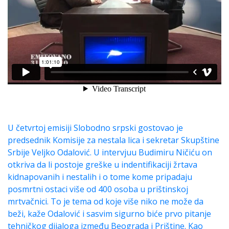
U četvrtoj emisiji Slobodno srpski gostovao je
predsednik Komisije za nestala lica i sekretar Skupštine
Srbije Veljko Odalović. U intervjuu Budimiru Ničiću on
otkriva da li postoje greške u indentifikaciji žrtava
kidnapovanih i nestalih i o tome kome pripadaju
posmrtni ostaci više od 400 osoba u prištinskoj
mrtvačnici. To je tema od koje više niko ne može da
beži, kaže Odalović i sasvim sigurno biće prvo pitanje
tehničkog dijaloga između Beograda i Prištine. Kao