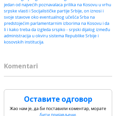
jedan od najvećih poznavalaca prilika na Kosovu u vrhu
srpske vlasti i Socijalističke partije Srbije, on iznosi i
svoje stavove oko eventualnog učešća Srba na
predstojećim parlamentarnim izborima na Kosovu i da
li i kako treba da izgleda srspko - srpski dijalog između
administracija u okviru sistema Republike Srbije i
kosovskih institucija.
Komentari
Оставите одговор
Жао нам је, да би поставили коментар, морате
бити пријављени
.