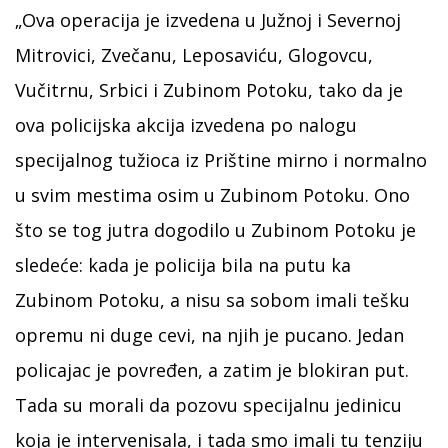
„Ova operacija je izvedena u Južnoj i Severnoj
Mitrovici, Zvečanu, Leposaviću, Glogovcu,
Vučitrnu, Srbici i Zubinom Potoku, tako da je
ova policijska akcija izvedena po nalogu
specijalnog tužioca iz Prištine mirno i normalno
u svim mestima osim u Zubinom Potoku. Ono
što se tog jutra dogodilo u Zubinom Potoku je
sledeće: kada je policija bila na putu ka
Zubinom Potoku, a nisu sa sobom imali tešku
opremu ni duge cevi, na njih je pucano. Jedan
policajac je povređen, a zatim je blokiran put.
Tada su morali da pozovu specijalnu jedinicu
koja je intervenisala, i tada smo imali tu tenziju