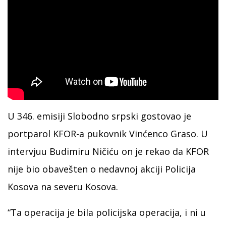
U 346. emisiji Slobodno srpski gostovao je
portparol KFOR-a pukovnik Vinćenco Graso. U
intervjuu Budimiru Ničiću on je rekao da KFOR
nije bio obavešten o nedavnoj akciji Policija
Kosova na severu Kosova.
“Ta operacija je bila policijska operacija, i ni u