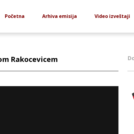
Početna
Arhiva emisija
Video izveštaji
inom Rakocevicem
Do