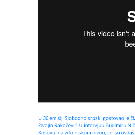
U 30.emisiji Slobodno srpski gostovao je č
Živojin Rakočević. U intervjuu Budimiru Ni
Kosovu na vrlo niskom nivou, jer su ovdašn