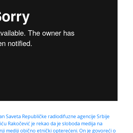
lan Saveta Republičke radiodifuzne agencije Srbije
čiću Rakočević je rekao da je sloboda medija na
ji mediji obično etnički opterećeni. On je govoreći o