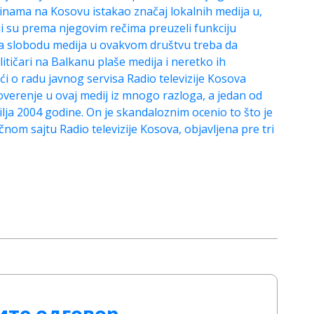
dinama na Kosovu istakao značaj lokalnih medija u,
ji su prema njegovim rečima preuzeli funkciju
 da slobodu medija u ovakvom društvu treba da
litičari na Balkanu plaše medija i neretko ih
ći o radu javnog servisa Radio televizije Kosova
verenje u ovaj medij iz mnogo razloga, a jedan od
lja 2004 godine. On je skandaloznim ocenio to što je
nom sajtu Radio televizije Kosova, objavljena pre tri
ите одговор