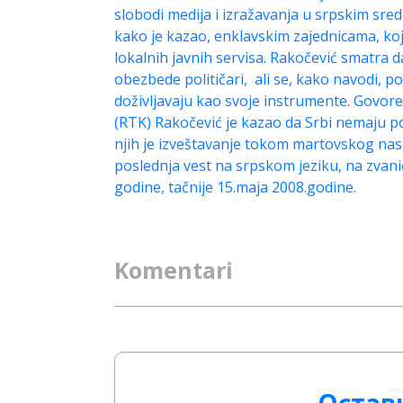
slobodi medija i izražavanja u srpskim sre
kako je kazao, enklavskim zajednicama, ko
lokalnih javnih servisa. Rakočević smatra
obezbede političari, ali se, kako navodi, po
doživljavaju kao svoje instrumente. Govore
(RTK) Rakočević je kazao da Srbi nemaju po
njih je izveštavanje tokom martovskog nasi
poslednja vest na srpskom jeziku, na zvanič
godine, tačnije 15.maja 2008.godine.
Komentari
Остав