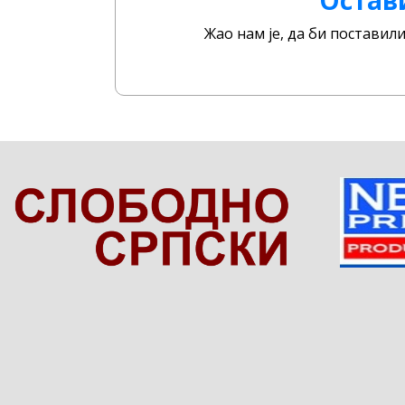
Жао нам је, да би постави