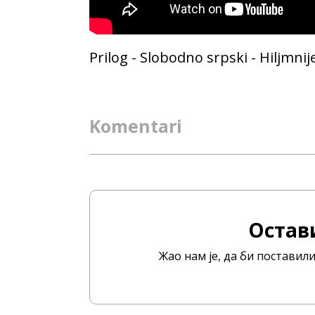
Prilog - Slobodno srpski - Hiljmni
Komentari
Остав
Жао нам је, да би постави