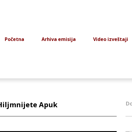
Početna
Arhiva emisija
Video izveštaji
 Hiljmnijete Apuk
Do