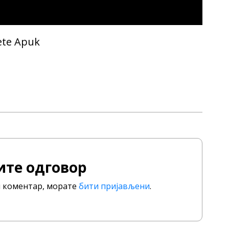
jete Apuk
ите одговор
ли коментар, морате
бити пријављени
.