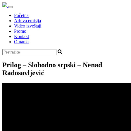
Početna
Arhiva emisija
Video izveštaji
Promo
Kontakt
O nama
Prilog – Slobodno srpski – Nenad
Radosavljević