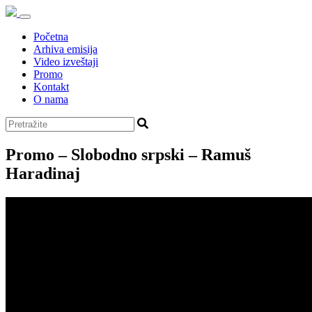
Početna
Arhiva emisija
Video izveštaji
Promo
Kontakt
O nama
Promo – Slobodno srpski – Ramuš
Haradinaj